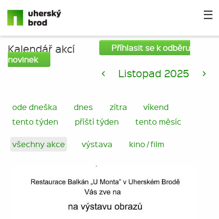
☰
Kalendář akcí
Příhlasit se k odběru
novinek
<
Listopad 2025
>
ode dneška
dnes
zítra
víkend
tento týden
příští týden
tento měsíc
všechny akce
výstava
kino / film