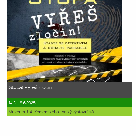
Stopa! Vyřeš zločin
14.3. - 8.6.2025
Muzeum J. A. Komenského - velký výstavní sál