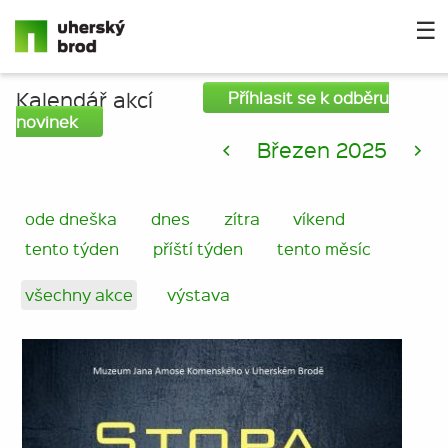
☰
Kalendář akcí
Příhlasit se k odběru
novinek
<
Březen 2025
>
ode dneška
dnes
zítra
víkend
tento týden
příští týden
tento měsíc
všechny akce
výstava