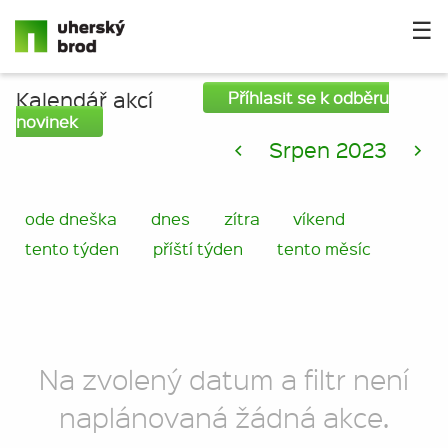
☰
Kalendář akcí
Příhlasit se k odběru
novinek
<
Srpen 2023
>
ode dneška
dnes
zítra
víkend
tento týden
příští týden
tento měsíc
Na zvolený datum a filtr není
naplánovaná žádná akce.