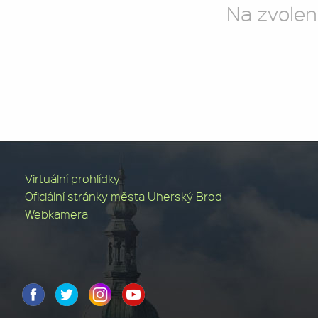
Na zvolen
Virtuální prohlídky
Oficiální stránky města Uherský Brod
Webkamera