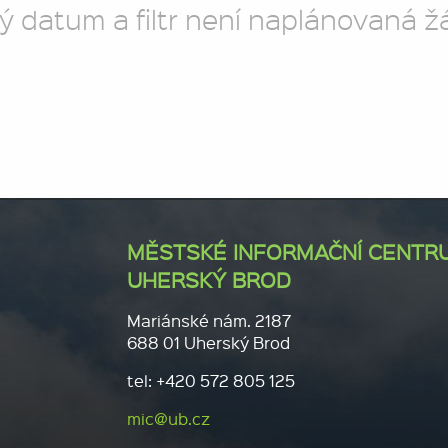
ý datum a filtr není naplánovaná ž
MĚSTSKÉ INFORMAČNÍ CENTR
UHERSKÝ BROD
Mariánské nám. 2187
688 01 Uherský Brod
tel: +420 572 805 125
mic@ub.cz