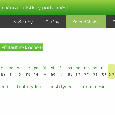
rmační a turistický portál města
ě
Naše tipy
Služby
Kalendář akcí
Příhlasit se k odběru
čt
pá
so
ne
po
út
st
čt
pá
so
ne
po
út
st
10
11
12
13
14
15
16
17
18
19
20
21
22
23
kend
tento týden
příští týden
tento měsíc