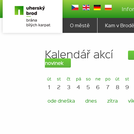
Info
O městě
Kam v Brod
Kalendář akcí
novinek
út
st
čt
pá
so
ne
po
út
st
1
2
3
4
5
6
7
8
9
ode dneška
dnes
zítra
ví