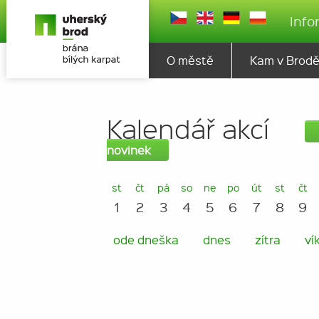
Info
O městě
Kam v Brod
Kalendář akcí
novinek
st
čt
pá
so
ne
po
út
st
čt
1
2
3
4
5
6
7
8
9
ode dneška
dnes
zítra
ví