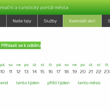
rmační a turistický portál města
ě
Naše tipy
Služby
Kalendář akcí
Příhlasit se k odběru
pá
so
ne
po
út
st
čt
pá
so
ne
po
út
st
čt
10
11
12
13
14
15
16
17
18
19
20
21
22
23
kend
tento týden
příští týden
tento měsíc