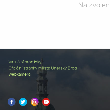
Na zvolen
Virtuální prohlídky
Oficiální stránky města Uherský Brod
Webkamera