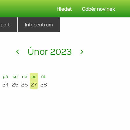
Hledat
Odběr novinek
Sport
Infocentrum
<
Únor 2023
>
pá
so
ne
po
út
24
25
26
27
28