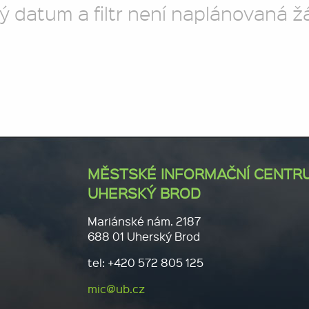
ý datum a filtr není naplánovaná ž
MĚSTSKÉ INFORMAČNÍ CENTR
UHERSKÝ BROD
Mariánské nám. 2187
688 01 Uherský Brod
tel: +420 572 805 125
mic@ub.cz