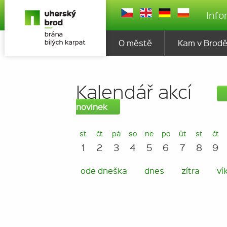
Info
O městě
Kam v Brod
Kalendář akcí
novinek
st
čt
pá
so
ne
po
út
st
čt
1
2
3
4
5
6
7
8
9
ode dneška
dnes
zítra
ví