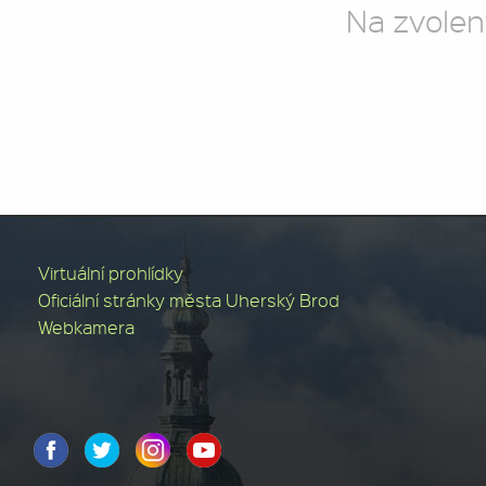
Na zvolen
Virtuální prohlídky
Oficiální stránky města Uherský Brod
Webkamera