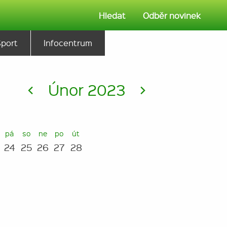
Hledat
Odběr novinek
Sport
Infocentrum
<
Únor 2023
>
pá
so
ne
po
út
24
25
26
27
28