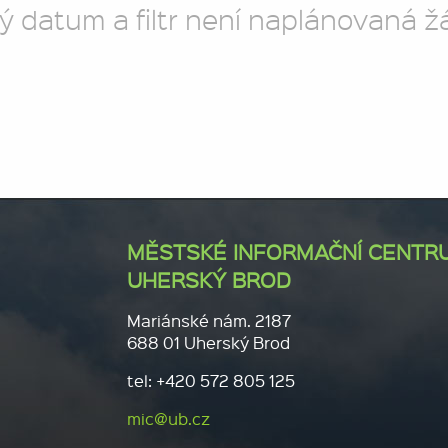
ý datum a filtr není naplánovaná ž
MĚSTSKÉ INFORMAČNÍ CENTR
UHERSKÝ BROD
Mariánské nám. 2187
688 01 Uherský Brod
tel: +420 572 805 125
mic@ub.cz