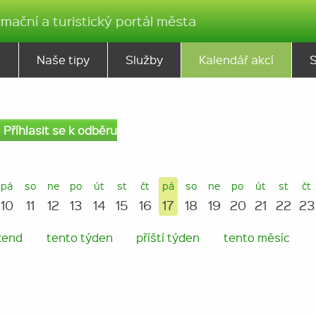
rmační a turistický portál města
ě
Naše tipy
Služby
Kalendář akcí
Příhlasit se k odběru
pá
so
ne
po
út
st
čt
pá
so
ne
po
út
st
čt
10
11
12
13
14
15
16
17
18
19
20
21
22
23
kend
tento týden
příští týden
tento měsíc