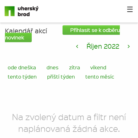
☰
Kalendář akcí
Příhlasit se k odběru
novinek
<
Říjen 2022
>
ode dneška
dnes
zítra
víkend
tento týden
příští týden
tento měsíc
Na zvolený datum a filtr není
naplánovaná žádná akce.