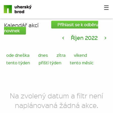
☰
Kalendář akcí
Příhlasit se k odběru
novinek
<
Říjen 2022
>
ode dneška
dnes
zítra
víkend
tento týden
příští týden
tento měsíc
Na zvolený datum a filtr není
naplánovaná žádná akce.