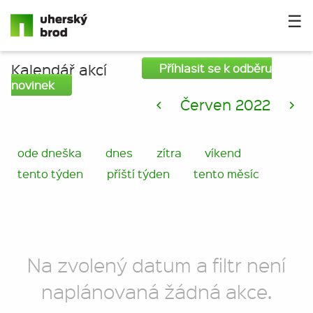
☰
Kalendář akcí
Příhlasit se k odběru
novinek
<
Červen 2022
>
ode dneška
dnes
zítra
víkend
tento týden
příští týden
tento měsíc
Na zvolený datum a filtr není
naplánovaná žádná akce.