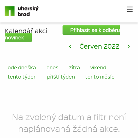
☰
Kalendář akcí
Příhlasit se k odběru
novinek
<
Červen 2022
>
ode dneška
dnes
zítra
víkend
tento týden
příští týden
tento měsíc
Na zvolený datum a filtr není
naplánovaná žádná akce.