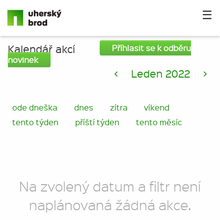
☰
Kalendář akcí
Příhlasit se k odběru
novinek
<
Leden 2022
>
ode dneška
dnes
zítra
víkend
tento týden
příští týden
tento měsíc
Na zvolený datum a filtr není
naplánovaná žádná akce.