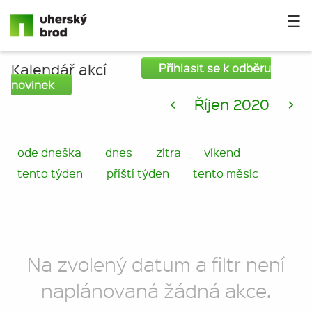
☰
Kalendář akcí
Příhlasit se k odběru
novinek
<
Říjen 2020
>
ode dneška
dnes
zítra
víkend
tento týden
příští týden
tento měsíc
Na zvolený datum a filtr není
naplánovaná žádná akce.