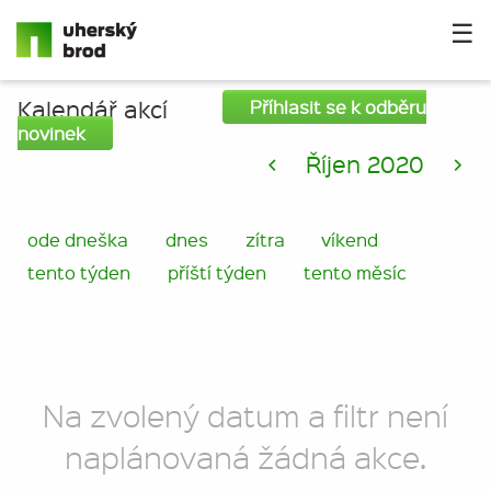
☰
Kalendář akcí
Příhlasit se k odběru
novinek
<
Říjen 2020
>
ode dneška
dnes
zítra
víkend
tento týden
příští týden
tento měsíc
Na zvolený datum a filtr není
naplánovaná žádná akce.