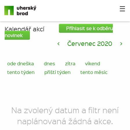
☰
Kalendář akcí
Příhlasit se k odběru
novinek
<
Červenec 2020
>
ode dneška
dnes
zítra
víkend
tento týden
příští týden
tento měsíc
Na zvolený datum a filtr není
naplánovaná žádná akce.