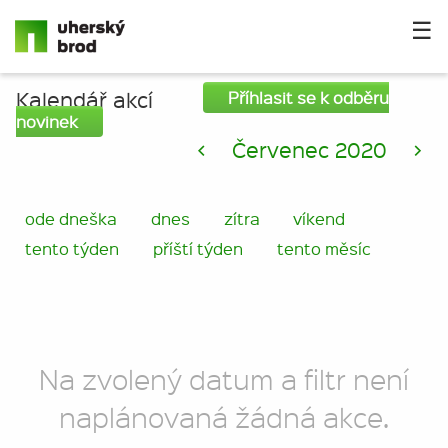
☰
Kalendář akcí
Příhlasit se k odběru
novinek
<
Červenec 2020
>
ode dneška
dnes
zítra
víkend
tento týden
příští týden
tento měsíc
Na zvolený datum a filtr není
naplánovaná žádná akce.