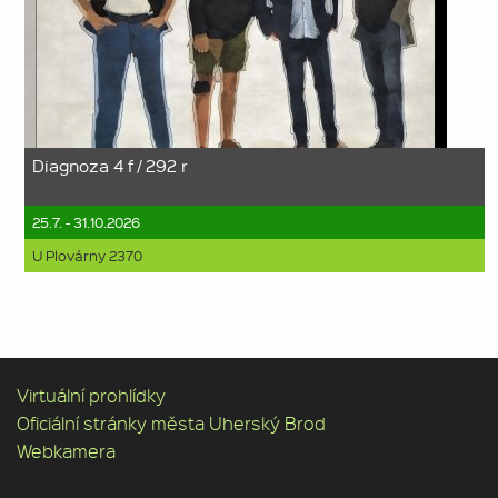
Diagnoza 4 f / 292 r
25.7. - 31.10.2026
U Plovárny 2370
Virtuální prohlídky
Oficiální stránky města Uherský Brod
Webkamera