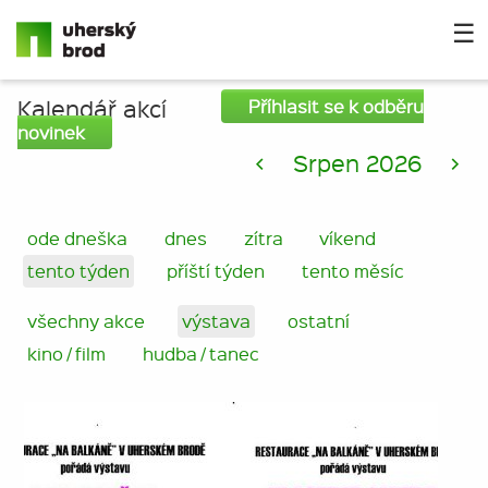
☰
Kalendář akcí
Příhlasit se k odběru
novinek
<
Srpen 2026
>
ode dneška
dnes
zítra
víkend
tento týden
příští týden
tento měsíc
všechny akce
výstava
ostatní
kino / film
hudba / tanec