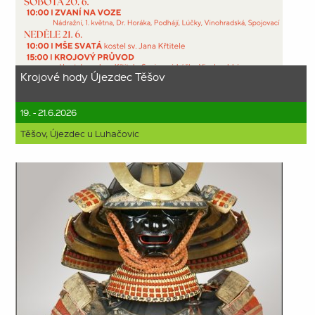
Krojové hody Újezdec Těšov
19. - 21.6.2026
Těšov, Újezdec u Luhačovic