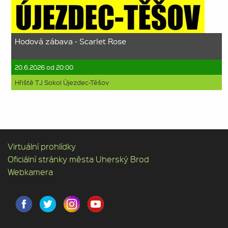
Hodová zábava - Scarlet Rose
20.6.2026 od 20:00
Hřiště TJ Sokol Újezdec-Těšov
Virtuální prohlídky
Oficiální stránky města Uherský Brod
Webkamera