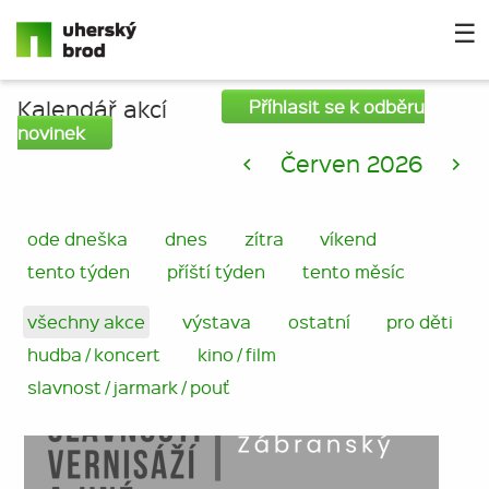
☰
Kalendář akcí
Příhlasit se k odběru
novinek
<
Červen 2026
>
ode dneška
dnes
zítra
víkend
tento týden
příští týden
tento měsíc
všechny akce
výstava
ostatní
pro děti
hudba / koncert
kino / film
slavnost / jarmark / pouť