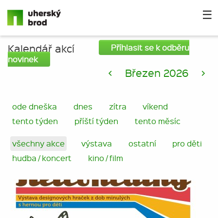
☰
Kalendář akcí
Příhlasit se k odběru
novinek
<
Březen 2026
>
ode dneška
dnes
zítra
víkend
tento týden
příští týden
tento měsíc
všechny akce
výstava
ostatní
pro děti
hudba / koncert
kino / film