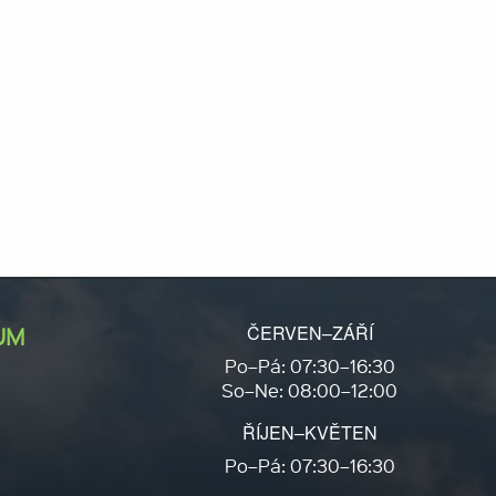
ČERVEN–ZÁŘÍ
UM
Po–Pá: 07:30–16:30
So–Ne: 08:00–12:00
ŘÍJEN–KVĚTEN
Po–Pá: 07:30–16:30