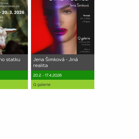
ho statku
Jena Šimková - Jiná
realita
20.2. - 17.4.2026
Q galerie