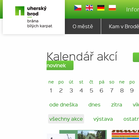
Info
O městě
Kam v Brod
Kalendář akcí
novinek
ne
po
út
st
čt
pá
so
ne
po
1
2
3
4
5
6
7
8
9
ode dneška
dnes
zítra
ví
všechny akce
výstava
ostatn