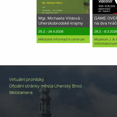
Mgr. Michaela Vildová -
GAME OVER 
Uherskobrodské krajiny
na dva hráč
25.2. - 24.4.2026
28.2. - 8.3.202
Městské informační centrum
Muzeum J. A.
informatorium
Virtuální prohlídky
Oficiální stránky města Uherský Brod
Webkamera