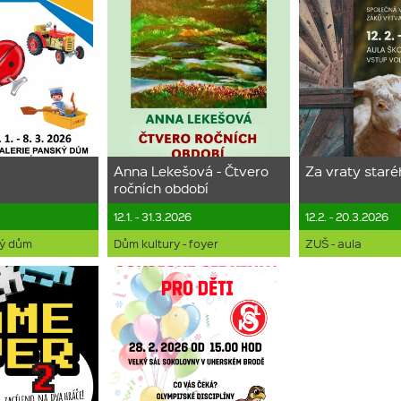
y
Anna Lekešová - Čtvero
Za vraty staré
ročních období
12.1. - 31.3.2026
12.2. - 20.3.2026
ký dům
Dům kultury - foyer
ZUŠ - aula