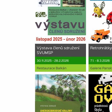
Výstava členů sdružení
Retrohrátk
SVUMSP
30.11.2025 - 28.2.2026
7.1. - 8.3.2026
Restaurace Balkán
Galerie Pans