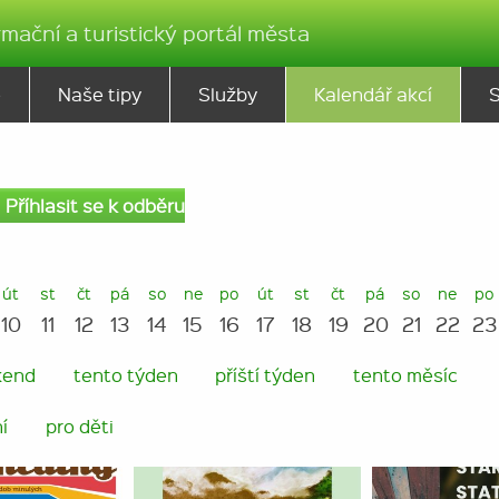
rmační a turistický portál města
ě
Naše tipy
Služby
Kalendář akcí
Příhlasit se k odběru
út
st
čt
pá
so
ne
po
út
st
čt
pá
so
ne
po
10
11
12
13
14
15
16
17
18
19
20
21
22
23
kend
tento týden
příští týden
tento měsíc
í
pro děti