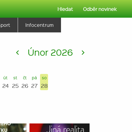
Hledat
Odběr novinek
Sport
Infocentrum
<
Únor 2026
>
út
st
čt
pá
so
24
25
26
27
28