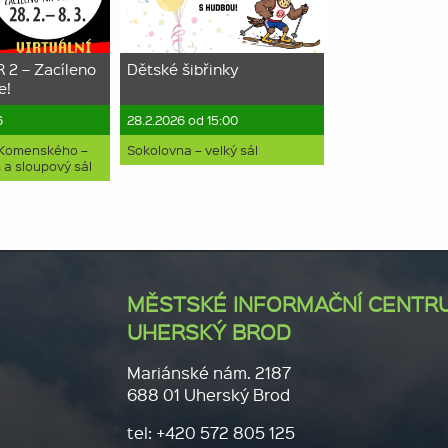
2 – Zacíleno
Dětské šibřinky
e!
6
28.2.2026 od 15:00
 Komenského –
Sokolovna – velký sál
 a sloupový sál
MĚSTSKÉ INFORMAČNÍ CENTR
UHERSKÝ BROD
Mariánské nám. 2187
688 01 Uherský Brod
tel: +420 572 805 125