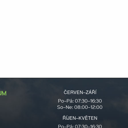
ČERVEN–ZÁŘÍ
UM
Po–Pá: 07:30–16:30
So–Ne: 08:00–12:00
ŘÍJEN–KVĚTEN
Po–Pá: 07:30–16:30