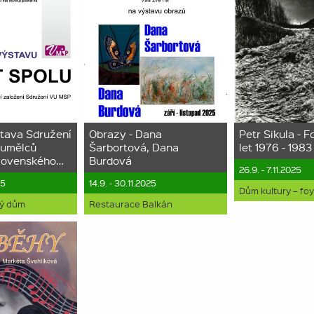
tava Sdružení
Obrazy - Dana
Petr Sikula - F
 umělců
Šarbortová, Dana
let 1976 - 1983
lovenského…
Burdová
26.9. - 7.11.2025
25
14.9. - 30.11.2025
Dům kultury – fo
ký dům
Restaurace Balkán