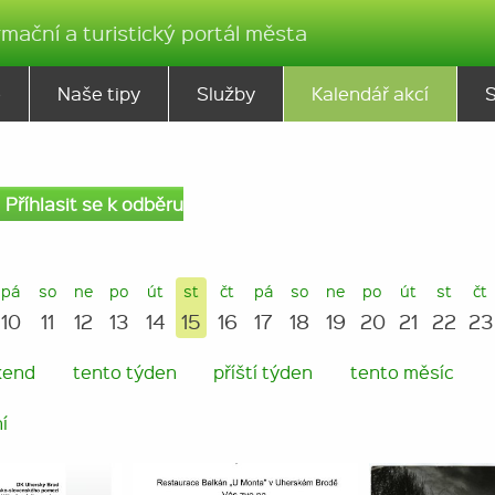
rmační a turistický portál města
ě
Naše tipy
Služby
Kalendář akcí
Příhlasit se k odběru
pá
so
ne
po
út
st
čt
pá
so
ne
po
út
st
čt
10
11
12
13
14
15
16
17
18
19
20
21
22
23
kend
tento týden
příští týden
tento měsíc
í