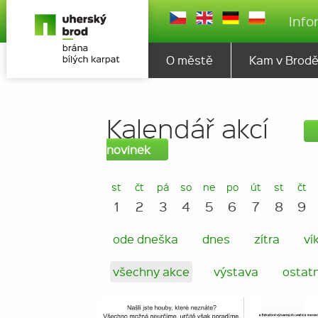
Info
O městě
Kam v Brod
Kalendář akcí
novinek
st
čt
pá
so
ne
po
út
st
čt
1
2
3
4
5
6
7
8
9
ode dneška
dnes
zítra
ví
všechny akce
výstava
ostatn