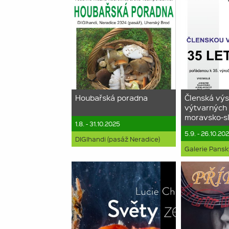
Houbařská poradna
Členská výs
výtvarných
moravsko-s
1.8. - 31.10.2025
5.9. - 26.10.20
DIGIhandi (pasáž Neradice)
Galerie Pans