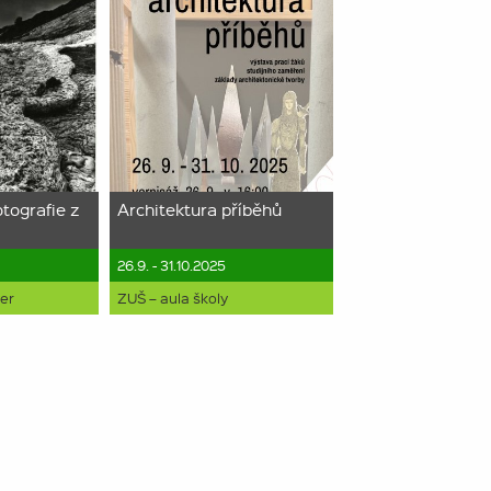
otografie z
Architektura příběhů
26.9. - 31.10.2025
yer
ZUŠ – aula školy