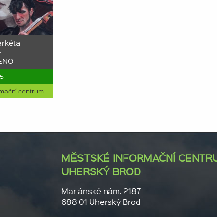
arkéta
-
ENO
25
rmační centrum
MĚSTSKÉ INFORMAČNÍ CENTR
UHERSKÝ BROD
Mariánské nám. 2187
688 01 Uherský Brod