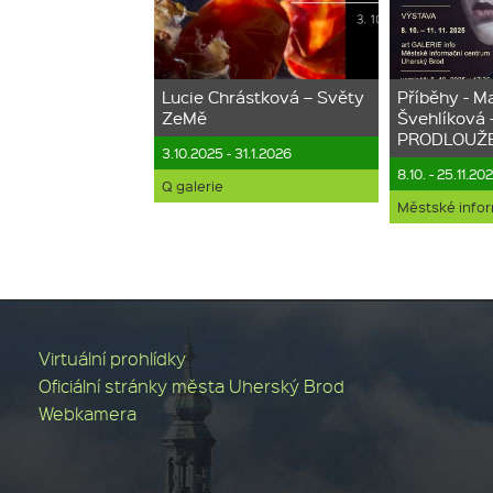
Lucie Chrástková – Světy
Příběhy - M
ZeMě
Švehlíková 
PRODLOUŽ
3.10.2025 - 31.1.2026
8.10. - 25.11.20
Q galerie
Městské info
Virtuální prohlídky
Oficiální stránky města Uherský Brod
Webkamera