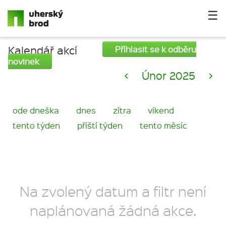
☰
Kalendář akcí
Příhlasit se k odběru
novinek
<
Únor 2025
>
ode dneška
dnes
zítra
víkend
tento týden
příští týden
tento měsíc
Na zvolený datum a filtr není
naplánovaná žádná akce.