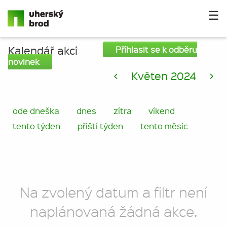
☰
Kalendář akcí
Příhlasit se k odběru
novinek
<
Květen 2024
>
ode dneška
dnes
zítra
víkend
tento týden
příští týden
tento měsíc
Na zvolený datum a filtr není
naplánovaná žádná akce.