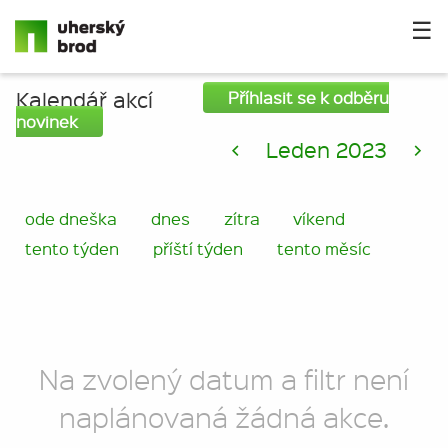
☰
Kalendář akcí
Příhlasit se k odběru
novinek
<
Leden 2023
>
ode dneška
dnes
zítra
víkend
tento týden
příští týden
tento měsíc
Na zvolený datum a filtr není
naplánovaná žádná akce.