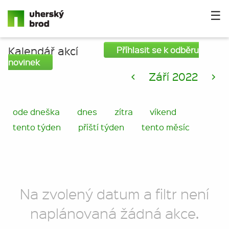
☰
Kalendář akcí
Příhlasit se k odběru
novinek
<
Září 2022
>
ode dneška
dnes
zítra
víkend
tento týden
příští týden
tento měsíc
Na zvolený datum a filtr není
naplánovaná žádná akce.