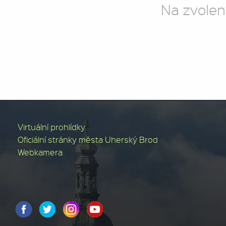
Na zvolen
Virtuální prohlídky
Oficiální stránky města Uherský Brod
Webkamera