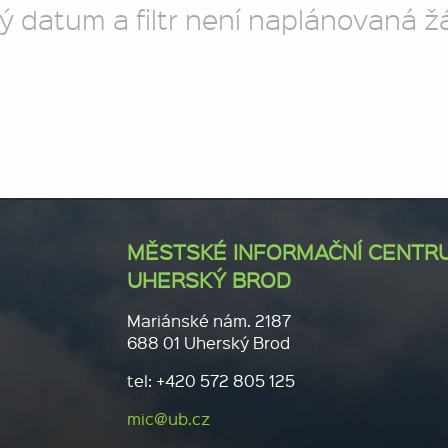
ý datum a filtr není naplánovaná ž
MĚSTSKÉ INFORMAČNÍ CENTR
UHERSKÝ BROD
Mariánské nám. 2187
688 01 Uherský Brod
tel: +420 572 805 125
mic@ub.cz