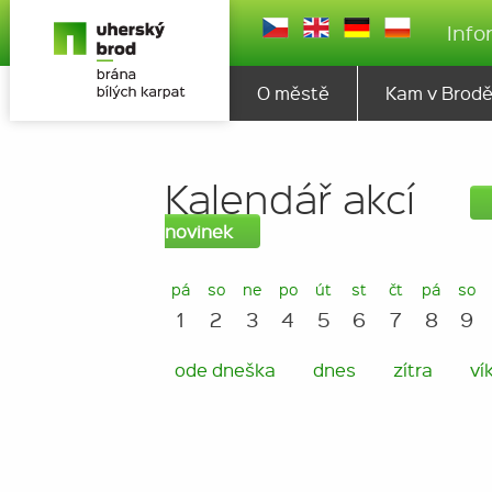
Info
O městě
Kam v Brod
Kalendář akcí
novinek
pá
so
ne
po
út
st
čt
pá
so
1
2
3
4
5
6
7
8
9
ode dneška
dnes
zítra
ví