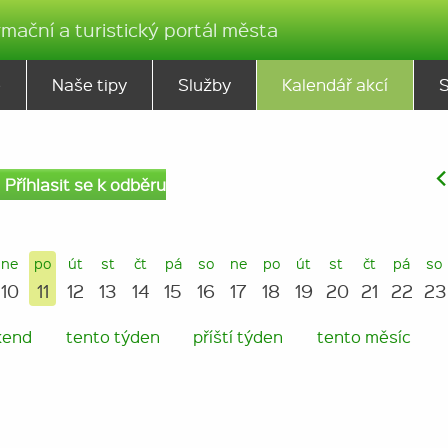
rmační a turistický portál města
ě
Naše tipy
Služby
Kalendář akcí
Příhlasit se k odběru
ne
po
út
st
čt
pá
so
ne
po
út
st
čt
pá
so
10
11
12
13
14
15
16
17
18
19
20
21
22
23
kend
tento týden
příští týden
tento měsíc