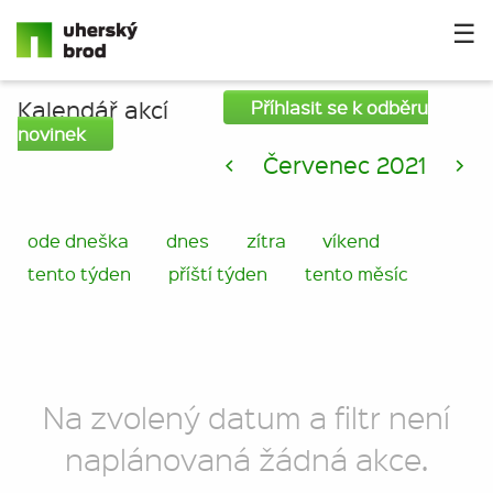
☰
Kalendář akcí
Příhlasit se k odběru
novinek
<
Červenec 2021
>
ode dneška
dnes
zítra
víkend
tento týden
příští týden
tento měsíc
Na zvolený datum a filtr není
naplánovaná žádná akce.