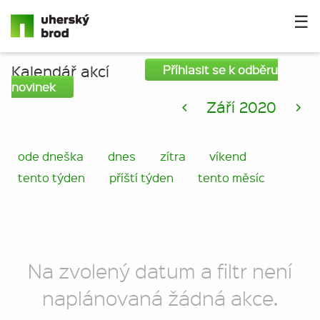
☰
Kalendář akcí
Příhlasit se k odběru
novinek
<
Září 2020
>
ode dneška
dnes
zítra
víkend
tento týden
příští týden
tento měsíc
Na zvolený datum a filtr není
naplánovaná žádná akce.