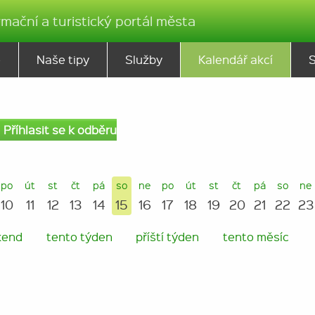
rmační a turistický portál města
ě
Naše tipy
Služby
Kalendář akcí
Příhlasit se k odběru
po
út
st
čt
pá
so
ne
po
út
st
čt
pá
so
ne
10
11
12
13
14
15
16
17
18
19
20
21
22
23
kend
tento týden
příští týden
tento měsíc