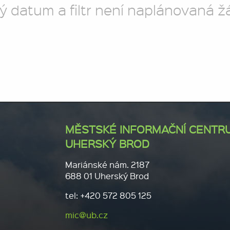
ý datum a filtr není naplánovaná ž
MĚSTSKÉ INFORMAČNÍ CENTR
UHERSKÝ BROD
Mariánské nám. 2187
688 01 Uherský Brod
tel: +420 572 805 125
mic@ub.cz