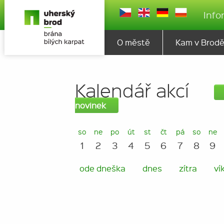
Info
O městě
Kam v Brod
Kalendář akcí
novinek
so
ne
po
út
st
čt
pá
so
ne
1
2
3
4
5
6
7
8
9
ode dneška
dnes
zítra
ví