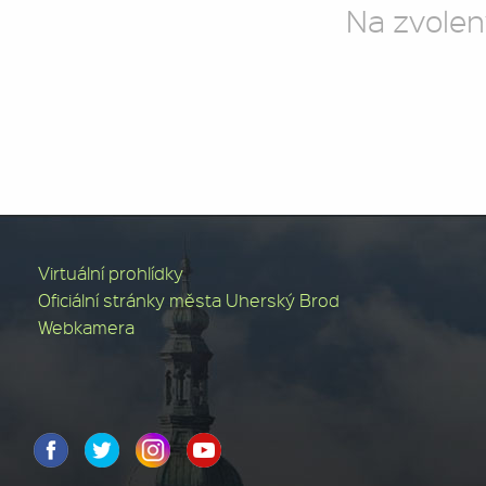
Na zvolen
Virtuální prohlídky
Oficiální stránky města Uherský Brod
Webkamera