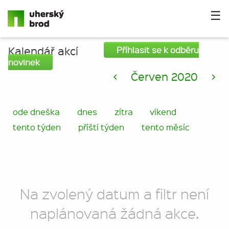
☰
Kalendář akcí
Příhlasit se k odběru
novinek
<
Červen 2020
>
ode dneška
dnes
zítra
víkend
tento týden
příští týden
tento měsíc
Na zvolený datum a filtr není
naplánovaná žádná akce.