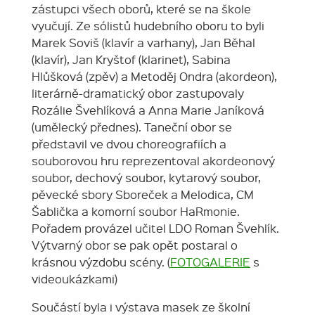
zástupci všech oborů, které se na škole
vyučují. Ze sólistů hudebního oboru to byli
Marek Soviš (klavír a varhany), Jan Běhal
(klavír), Jan Kryštof (klarinet), Sabina
Hlůšková (zpěv) a Metoděj Ondra (akordeon),
literárně-dramatický obor zastupovaly
Rozálie Švehlíková a Anna Marie Janíková
(umělecký přednes). Taneční obor se
představil ve dvou choreografiích a
souborovou hru reprezentoval akordeonový
soubor, dechový soubor, kytarový soubor,
pěvecké sbory Sboreček a Melodica, CM
Šablička a komorní soubor HaRmonie.
Pořadem provázel učitel LDO Roman Švehlík.
Výtvarný obor se pak opět postaral o
krásnou výzdobu scény. (
FOTOGALERIE
s
videoukázkami)
Součástí byla i výstava masek ze školní