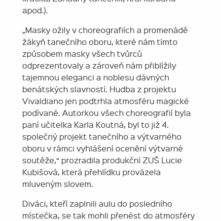
apod.).
„Masky ožily v choreografiích a promenádě
žákyň tanečního oboru, které nám tímto
způsobem masky všech tvůrců
odprezentovaly a zároveň nám přiblížily
tajemnou eleganci a noblesu dávných
benátských slavností. Hudba z projektu
Vivaldiano jen podtrhla atmosféru magické
podívané. Autorkou všech choreografií byla
paní učitelka Karla Koutná, byl to již 4.
společný projekt tanečního a výtvarného
oboru v rámci vyhlášení ocenění výtvarné
soutěže,“ prozradila produkční ZUŠ Lucie
Kubišová, která přehlídku provázela
mluveným slovem.
Diváci, kteří zaplnili aulu do posledního
místečka, se tak mohli přenést do atmosféry