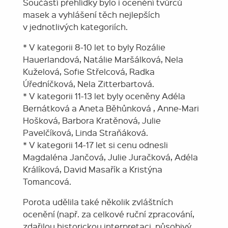
Součástí přehlídky bylo i ocenění tvůrců
masek a vyhlášení těch nejlepších
v jednotlivých kategoriích.
* V kategorii 8-10 let to byly Rozálie
Hauerlandová, Natálie Maršálková, Nela
Kuželová, Sofie Střelcová, Radka
Úředníčková, Nela Zitterbartová.
* V kategorii 11-13 let byly oceněny Adéla
Bernátková a Aneta Běhůnková , Anne-Mari
Hošková, Barbora Kratěnová, Julie
Pavelčíková, Linda Straňáková.
* V kategorii 14-17 let si cenu odnesli
Magdaléna Jančová, Julie Juračková, Adéla
Králíková, David Masařík a Kristýna
Tomancová.
Porota udělila také několik zvláštních
ocenění (např. za celkové ruční zpracování,
zdařilou historickou interpretaci, působivý