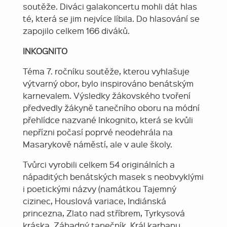
soutěže. Diváci galakoncertu mohli dát hlas
té, která se jim nejvíce líbila. Do hlasování se
zapojilo celkem 166 diváků.
INKOGNITO
Téma 7. ročníku soutěže, kterou vyhlašuje
výtvarný obor, bylo inspirováno benátským
karnevalem. Výsledky žákovského tvoření
předvedly žákyně tanečního oboru na módní
přehlídce nazvané Inkognito, která se kvůli
nepřízni počasí poprvé neodehrála na
Masarykově náměstí, ale v aule školy.
Tvůrci vyrobili celkem 54 originálních a
nápaditých benátských masek s neobvyklými
i poetickými názvy (namátkou Tajemný
cizinec, Houslová variace, Indiánská
princezna, Zlato nad stříbrem, Tyrkysová
kráska, Záhadný tanečník, Král karbanu