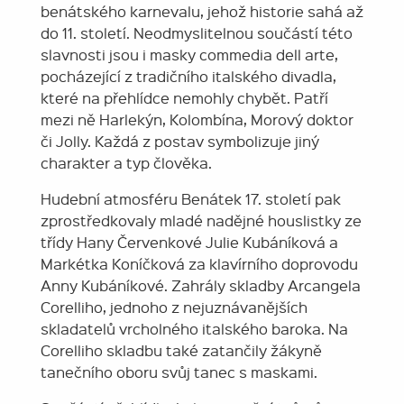
benátského karnevalu, jehož historie sahá až
do 11. století. Neodmyslitelnou součástí této
slavnosti jsou i masky commedia dell arte,
pocházející z tradičního italského divadla,
které na přehlídce nemohly chybět. Patří
mezi ně Harlekýn, Kolombína, Morový doktor
či Jolly. Každá z postav symbolizuje jiný
charakter a typ člověka.
Hudební atmosféru Benátek 17. století pak
zprostředkovaly mladé nadějné houslistky ze
třídy Hany Červenkové Julie Kubáníková a
Markétka Koníčková za klavírního doprovodu
Anny Kubáníkové. Zahrály skladby Arcangela
Corelliho, jednoho z nejuznávanějších
skladatelů vrcholného italského baroka. Na
Corelliho skladbu také zatančily žákyně
tanečního oboru svůj tanec s maskami.