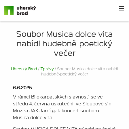
☰
Soubor Musica dolce vita
nabídl hudebně-poetický
večer
Uherský Brod
/
Zprávy
/ Soubor Musica dolce vita nabídl
hudebně-poetický večer
6.6.2025
V rámci Bílokarpatských slavností se ve
středu 4. června uskutečnil ve Sloupové síni
Muzea JAK Jarní galakoncert souboru
Musica dolce vita.
Soubor MUSICA DOLCE VITA působí na české