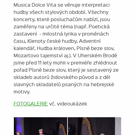
Musica Dolce Vita se věnuje interpretaci
hudby všech stylových období. Všechny
koncerty, které posluchačům nabízí, jsou
zaměřeny na určité téma (např. Poetická
zastavení - milostná lyrika v proměnách
času, Klenoty české hudby, Adventní
kalendář, Hudba královen, Písně beze slov,
Mozartovo tajemství aj.). V Uherském Brodě
jsme před 11 lety mohli v premiéře zhlédnout
pořad Písně beze slov, který je sestavený ze
skladeb autorů židovského původ a z děl
slavných skladatelů psaných na hebrejské
motivy.
FOTOGALERIE
vč. videoukázek