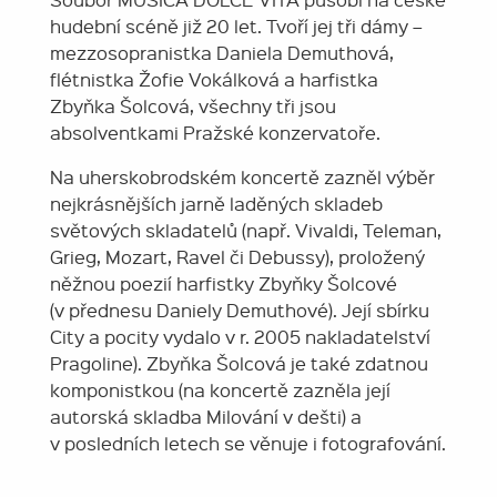
hudební scéně již 20 let. Tvoří jej tři dámy –
mezzosopranistka Daniela Demuthová,
flétnistka Žofie Vokálková a harfistka
Zbyňka Šolcová, všechny tři jsou
absolventkami Pražské konzervatoře.
Na uherskobrodském koncertě zazněl výběr
nejkrásnějších jarně laděných skladeb
světových skladatelů (např. Vivaldi, Teleman,
Grieg, Mozart, Ravel či Debussy), proložený
něžnou poezií harfistky Zbyňky Šolcové
(v přednesu Daniely Demuthové). Její sbírku
City a pocity vydalo v r. 2005 nakladatelství
Pragoline). Zbyňka Šolcová je také zdatnou
komponistkou (na koncertě zazněla její
autorská skladba Milování v dešti) a
v posledních letech se věnuje i fotografování.