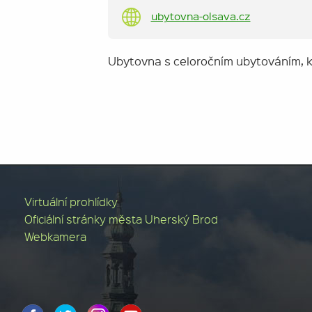
ubytovna-olsava.cz
Ubytovna s celoročním ubytováním, k
Virtuální prohlídky
Oficiální stránky města Uherský Brod
Webkamera