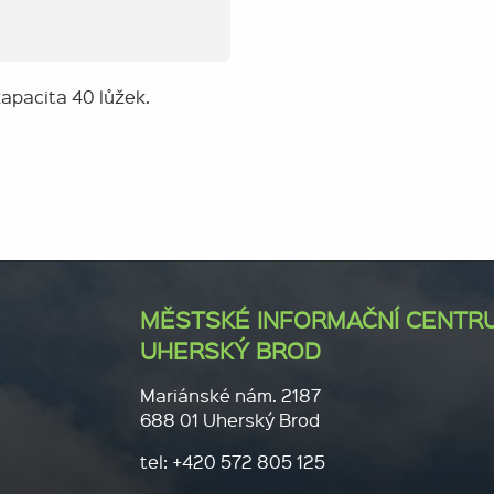
apacita 40 lůžek.
MĚSTSKÉ INFORMAČNÍ CENTR
UHERSKÝ BROD
Mariánské nám. 2187
688 01 Uherský Brod
tel: +420 572 805 125