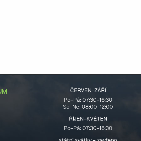
ČERVEN–ZÁŘÍ
UM
Po–Pá: 07:30–16:30
So–Ne: 08:00–12:00
ŘÍJEN–KVĚTEN
Po–Pá: 07:30–16:30
státní svátky – zavřeno