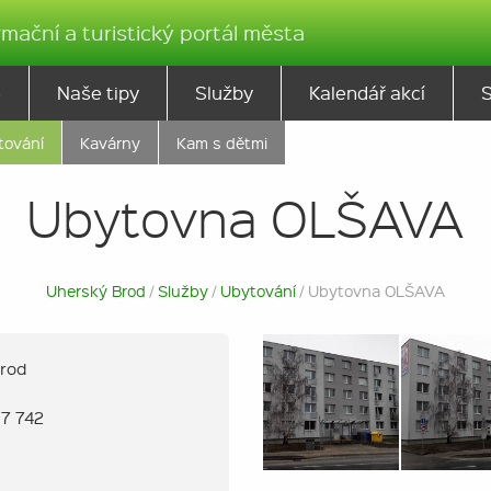
rmační a turistický portál města
ě
Naše tipy
Služby
Kalendář akcí
tování
Kavárny
Kam s dětmi
Ubytovna OLŠAVA
Uherský Brod
/
Služby
/
Ubytování
/ Ubytovna OLŠAVA
Brod
17 742