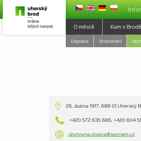
Info
O městě
Kam v Brod
Doprava
Stravování
Uby
26. dubna 1917, 688 01 Uherský 
+420 572 635 685, +420 604 5
ubytovna.olsava@seznam.cz