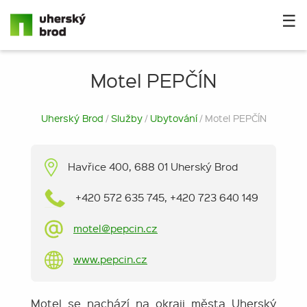
☰
Motel PEPČÍN
Uherský Brod
/
Služby
/
Ubytování
/ Motel PEPČÍN
Havřice 400, 688 01 Uherský Brod
+420 572 635 745, +420 723 640 149
motel@pepcin.cz
www.pepcin.cz
Motel se nachází na okraji města Uherský