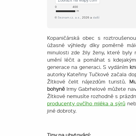
Kopaničárská obec s roztroušenou
úžasné výhledy díky poměrně má
minulosti zde žily ženy, které byl
umění léčit a pomáhat s kdejakým
generace na generaci. S vydáním
kn
autorky Kateřiny Tučkové začala d
Žítkové čelit nájezdům turistů.
Mu
bohyně
Irmy Gabrhelové můžete navš
Žítkové nemusíte rozhodně s prázdno
producenty ovčího mléka a sýrů
neb
jiné dobroty.
Tipy na ubytování: