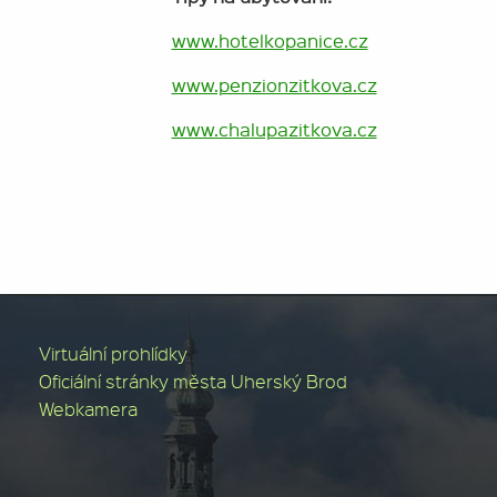
www.hotelkopanice.cz
www.penzionzitkova.cz
www.chalupazitkova.cz
Virtuální prohlídky
Oficiální stránky města Uherský Brod
Webkamera