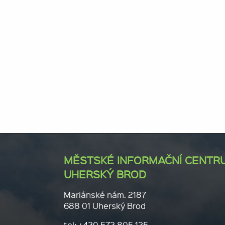
MĚSTSKÉ INFORMAČNÍ CENTR
UHERSKÝ BROD
Mariánské nám. 2187
688 01 Uherský Brod
tel: +420 572 805 125