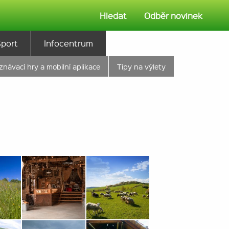
Hledat
Odběr novinek
Sport
Infocentrum
znávací hry a mobilní aplikace
Tipy na výlety