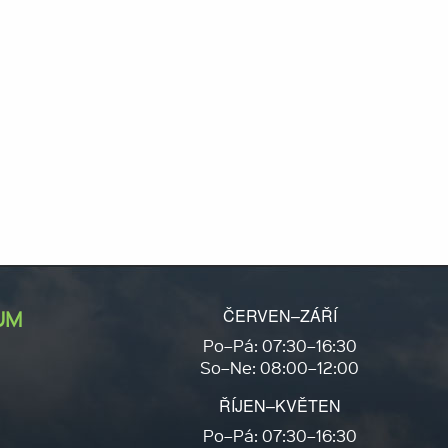
ČERVEN–ZÁŘÍ
UM
Po–Pá: 07:30–16:30
So–Ne: 08:00–12:00
ŘÍJEN–KVĚTEN
Po–Pá: 07:30–16:30