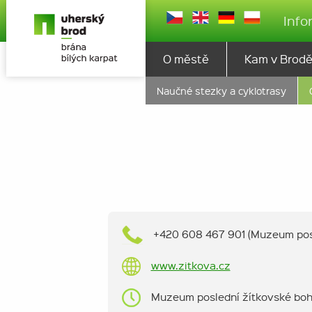
Info
O městě
Kam v Brod
Naučné stezky a cyklotrasy
+420 608 467 901 (Muzeum posl
www.zitkova.cz
Muzeum poslední žítkovské bohyn