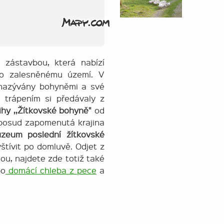
 zástavbou, která nabízí
lo zalesněnému území. V
y nazývány bohyněmi a své
 trápením si předávaly z
ihy ,,Žítkovské bohyně"
od
oposud zapomenutá krajina
zeum poslední žítkovské
tívit po domluvě. Odjet z
u, najdete zde totiž také
o
domácí chleba z pece
a