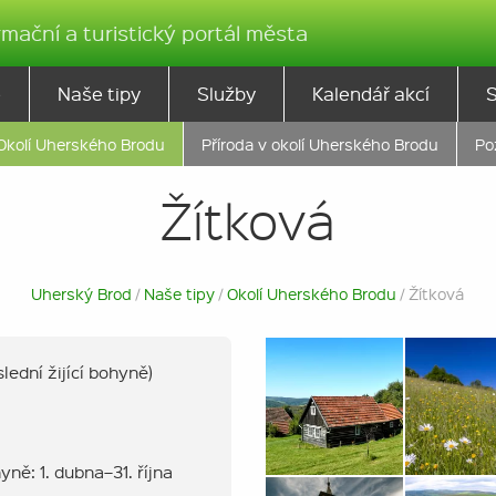
rmační a turistický portál města
ě
Naše tipy
Služby
Kalendář akcí
Okolí Uherského Brodu
Příroda v okolí Uherského Brodu
Po
Žítková
Uherský Brod
/
Naše tipy
/
Okolí Uherského Brodu
/ Žítková
ední žijící bohyně)
ě: 1. dubna–31. října