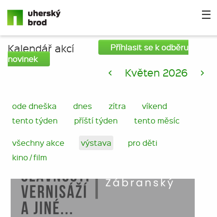
☰
Kalendář akcí
Příhlasit se k odběru
novinek
<
Květen 2026
>
ode dneška
dnes
zítra
víkend
tento týden
příští týden
tento měsíc
všechny akce
výstava
pro děti
kino / film