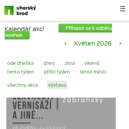
☰
Kalendář akcí
Příhlasit se k odběru
novinek
<
Květen 2026
>
ode dneška
dnes
zítra
víkend
tento týden
příští týden
tento měsíc
všechny akce
výstava