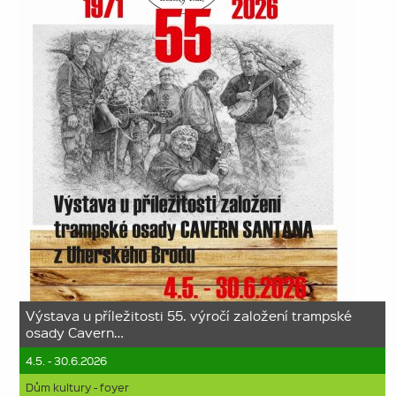
Výstava u příležitosti 55. výročí založení trampské
osady Cavern…
4.5. - 30.6.2026
Dům kultury - foyer