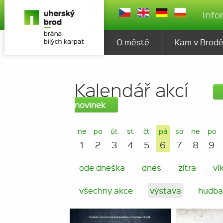
Info
O městě
Kam v Brod
Kalendář akcí
novinek
ne
po
út
st
čt
pá
so
ne
po
1
2
3
4
5
6
7
8
9
ode dneška
dnes
zítra
ví
všechny akce
výstava
hudba 