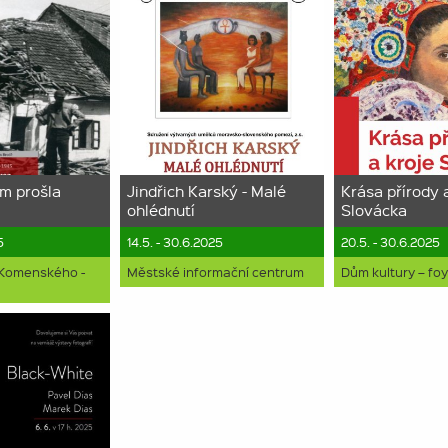
m prošla
Jindřich Karský - Malé
Krása přírody 
ohlédnutí
Slovácka
5
14.5. - 30.6.2025
20.5. - 30.6.2025
 Komenského -
Městské informační centrum
Dům kultury – fo