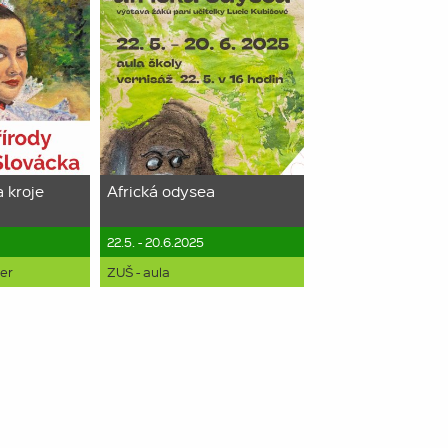
a kroje
Africká odysea
22.5. - 20.6.2025
yer
ZUŠ - aula