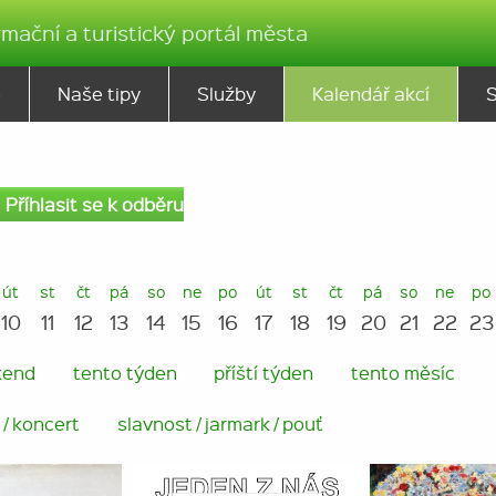
rmační a turistický portál města
ě
Naše tipy
Služby
Kalendář akcí
Příhlasit se k odběru
út
st
čt
pá
so
ne
po
út
st
čt
pá
so
ne
po
10
11
12
13
14
15
16
17
18
19
20
21
22
23
kend
tento týden
příští týden
tento měsíc
/ koncert
slavnost / jarmark / pouť