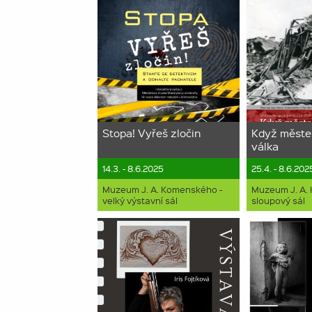
Stopa! Vyřeš zločin
Když měste
válka
14.3. - 8.6.2025
25.4. - 8.6.202
Muzeum J. A. Komenského -
Muzeum J. A.
velký výstavní sál
sloupový sál