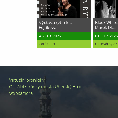
Výstava rytin Iris
Black-White,
Fojtíková
Marek Dias
4.6. - 6.8.2025
6.6. - 12.9.202
Café Club
U Plovárny 23
Virtuální prohlídky
Oficiální stránky města Uherský Brod
Webkamera