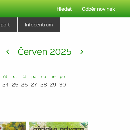
Hledat
Odběr novinek
Sport
Infocentrum
<
Červen 2025
>
út
st
čt
pá
so
ne
po
24
25
26
27
28
29
30