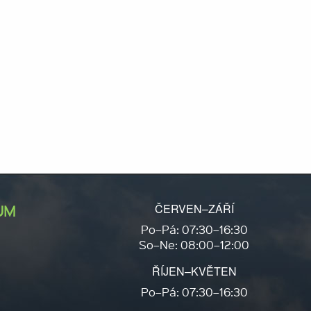
ČERVEN–ZÁŘÍ
UM
Po–Pá: 07:30–16:30
So–Ne: 08:00–12:00
ŘÍJEN–KVĚTEN
Po–Pá: 07:30–16:30