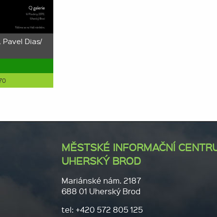
 Pavel Dias/
5
70
MĚSTSKÉ INFORMAČNÍ CENTR
UHERSKÝ BROD
Mariánské nám. 2187
688 01 Uherský Brod
tel: +420 572 805 125