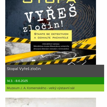
Stopa! Vyřeš zločin
14.3. - 8.6.2025
Muzeum J. A. Komenského - velký výstavní sál