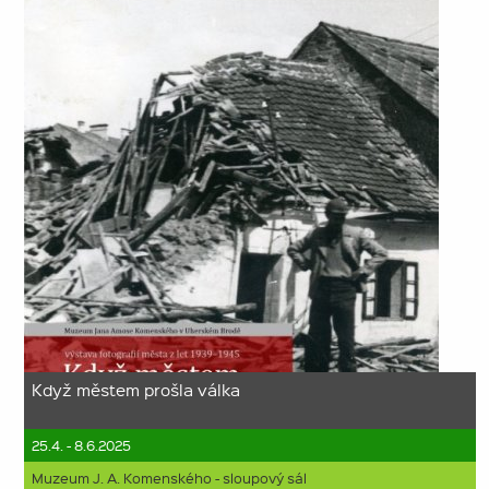
Když městem prošla válka
25.4. - 8.6.2025
Muzeum J. A. Komenského - sloupový sál