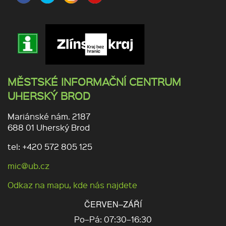
MĚSTSKÉ INFORMAČNÍ CENTRUM
UHERSKÝ BROD
Mariánské nám. 2187
688 01 Uherský Brod
tel: +420 572 805 125
mic@ub.cz
Odkaz na mapu, kde nás najdete
ČERVEN–ZÁŘÍ
Po–Pá: 07:30–16:30