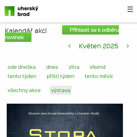
☰
Kalendář akcí
Příhlasit se k odběru
novinek
<
Květen 2025
>
ode dneška
dnes
zítra
víkend
tento týden
příští týden
tento měsíc
všechny akce
výstava