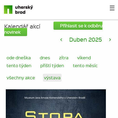
☰
Kalendář akcí
Příhlasit se k odběru
novinek
<
Duben 2025
>
ode dneška
dnes
zítra
víkend
tento týden
příští týden
tento měsíc
všechny akce
výstava