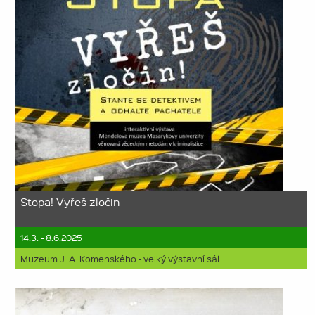
Stopa! Vyřeš zločin
14.3. - 8.6.2025
Muzeum J. A. Komenského - velký výstavní sál