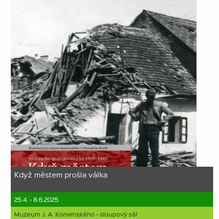
Když městem prošla válka
25.4. - 8.6.2025
Muzeum J. A. Komenského - sloupový sál