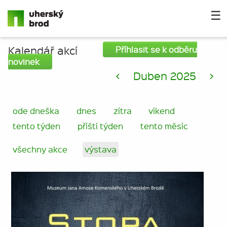
☰
Kalendář akcí
Příhlasit se k odběru
novinek
<
Duben 2025
>
ode dneška
dnes
zítra
víkend
tento týden
příští týden
tento měsíc
všechny akce
výstava