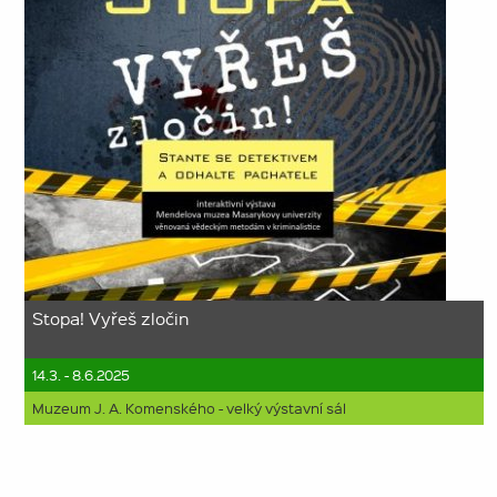
Stopa! Vyřeš zločin
14.3. - 8.6.2025
Muzeum J. A. Komenského - velký výstavní sál