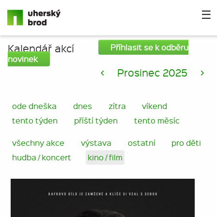
☰
Kalendář akcí
Příhlasit se k odběru
novinek
<
Prosinec 2025
>
ode dneška
dnes
zítra
víkend
tento týden
příští týden
tento měsíc
všechny akce
výstava
ostatní
pro děti
hudba / koncert
kino / film