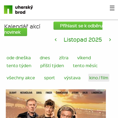
☰
Kalendář akcí
Příhlasit se k odběru
novinek
<
Listopad 2025
>
ode dneška
dnes
zítra
víkend
tento týden
příští týden
tento měsíc
všechny akce
sport
výstava
kino / film