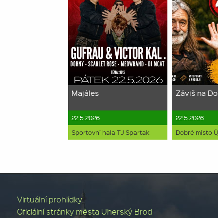
Majáles
Záviš na D
22.5.2026
22.5.2026
Sportovní hala TJ Spartak
Dobré místo 
Virtuální prohlídky
Oficiální stránky města Uherský Brod