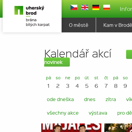
Info
O městě
Kam v Brod
Kalendář akcí
novinek
pá
so
ne
po
út
st
čt
pá
so
1
2
3
4
5
6
7
8
9
ode dneška
dnes
zítra
ví
všechny akce
výstava
pro dě