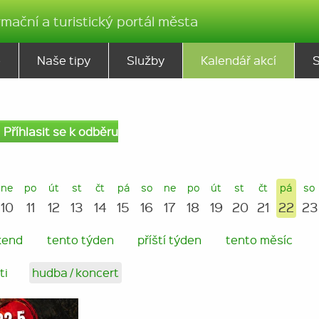
rmační a turistický portál města
ě
Naše tipy
Služby
Kalendář akcí
Příhlasit se k odběru
ne
po
út
st
čt
pá
so
ne
po
út
st
čt
pá
so
10
11
12
13
14
15
16
17
18
19
20
21
22
23
kend
tento týden
příští týden
tento měsíc
ti
hudba / koncert