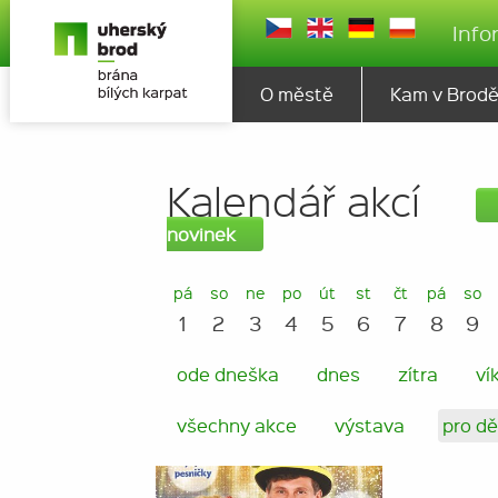
Info
O městě
Kam v Brod
Kalendář akcí
novinek
pá
so
ne
po
út
st
čt
pá
so
1
2
3
4
5
6
7
8
9
ode dneška
dnes
zítra
ví
všechny akce
výstava
pro dě