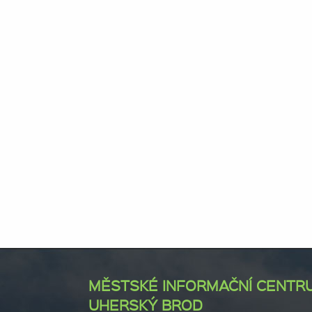
MĚSTSKÉ INFORMAČNÍ CENTR
UHERSKÝ BROD