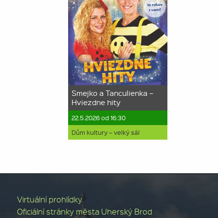
Smejko a Tanculienka –
Hviezdne hity
22.5.2026 od 16:30
Dům kultury – velký sál
Virtuální prohlídky
Oficiální stránky města Uherský Brod