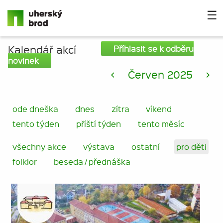
☰
Kalendář akcí
Příhlasit se k odběru
novinek
<
Červen 2025
>
ode dneška
dnes
zítra
víkend
tento týden
příští týden
tento měsíc
všechny akce
výstava
ostatní
pro děti
folklor
beseda / přednáška