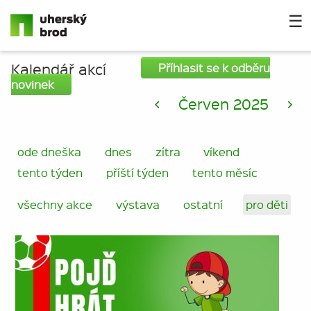
☰
Kalendář akcí
Příhlasit se k odběru
novinek
<
Červen 2025
>
ode dneška
dnes
zítra
víkend
tento týden
příští týden
tento měsíc
všechny akce
výstava
ostatní
pro děti