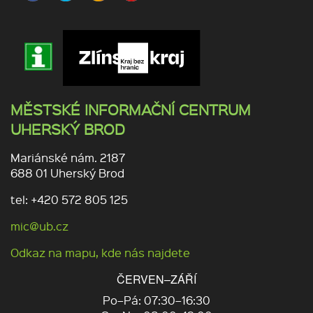
MĚSTSKÉ INFORMAČNÍ CENTRUM
UHERSKÝ BROD
Mariánské nám. 2187
688 01 Uherský Brod
tel: +420 572 805 125
mic@ub.cz
Odkaz na mapu, kde nás najdete
ČERVEN–ZÁŘÍ
Po–Pá: 07:30–16:30