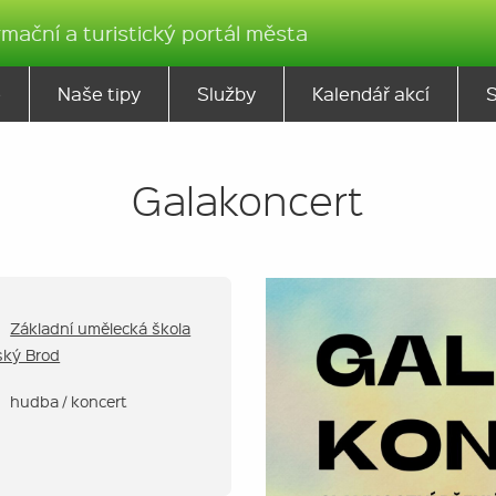
rmační a turistický portál města
ě
Naše tipy
Služby
Kalendář akcí
Galakoncert
Základní umělecká škola
ský Brod
hudba / koncert