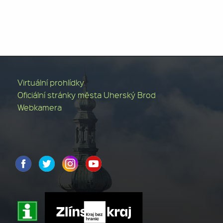
Virtuální prohlídky
Oficiální stránky města Uherský Brod
Webkamera