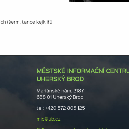
i
h (šerm, tance kejklířů,
MĚSTSKÉ INFORMAČNÍ CENTR
UHERSKÝ BROD
Mariánské nám. 2187
688 01 Uherský Brod
tel: +420 572 805 125
mic@ub.cz