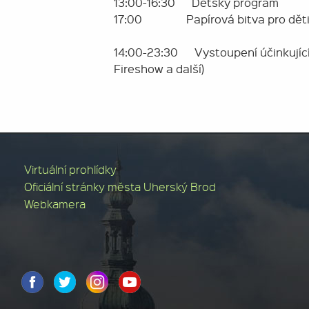
13:00-16:30 Dětský program
17:00 Papírová bitva pro dět
14:00-23:30 Vystoupení účinkujícíc
Fireshow a další)
Virtuální prohlídky
Oficiální stránky města Uherský Brod
Webkamera