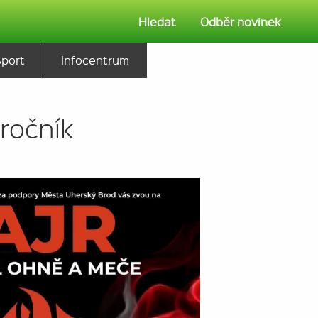
Hledat
Odběr novinek
Sport
Infocentrum
ročník