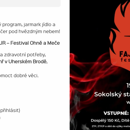
 program, jarmark jídlo a
večer pod hvězdným nebem!
JR – Festival Ohně a Meče
a zdravotní potřeby,
nř v Uherském Brodě
,
pomoct dobré věci.
řihlásit)
a