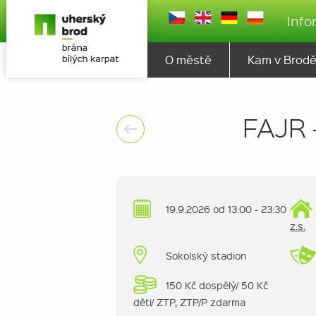
Info
O městě
Kam v Brod
FAJR 
19.9.2026 od 13:00 - 23:30
z.s.
Sokolský stadion
150 Kč dospělý/ 50 Kč
děti/ ZTP, ZTP/P zdarma