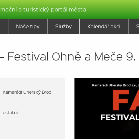
rmační a turistický portál města
ě
Naše tipy
Služby
Kalendář akcí
– Festival Ohně a Meče 9. 
Kamarádi Uherský Brod
ostatní