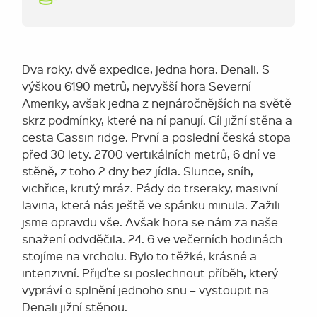
Dva roky, dvě expedice, jedna hora. Denali. S
výškou 6190 metrů, nejvyšší hora Severní
Ameriky, avšak jedna z nejnáročnějších na světě
skrz podmínky, které na ní panují. Cíl jižní stěna a
cesta Cassin ridge. První a poslední česká stopa
před 30 lety. 2700 vertikálních metrů, 6 dní ve
stěně, z toho 2 dny bez jídla. Slunce, sníh,
vichřice, krutý mráz. Pády do trseraky, masivní
lavina, která nás ještě ve spánku minula. Zažili
jsme opravdu vše. Avšak hora se nám za naše
snažení odvděčila. 24. 6 ve večerních hodinách
stojíme na vrcholu. Bylo to těžké, krásné a
intenzivní. Přijďte si poslechnout příběh, který
vypráví o splnění jednoho snu – vystoupit na
Denali jižní stěnou.